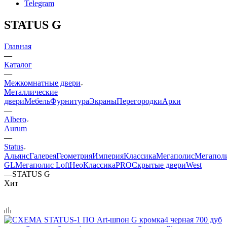
Telegram
STATUS G
Главная
—
Каталог
—
Межкомнатные двери
Металлические
двери
Мебель
Фурнитура
Экраны
Перегородки
Арки
—
Albero
Aurum
—
Status
Альянс
Галерея
Геометрия
Империя
Классика
Мегаполис
Мегапол
GL
Мегаполис Loft
НеоКлассикаPRO
Скрытые двери
West
—
STATUS G
Хит