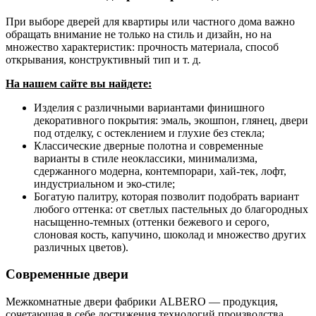
При выборе дверей для квартиры или частного дома важно
обращать внимание не только на стиль и дизайн, но на
множество характеристик: прочность материала, способ
открывания, конструктивный тип и т. д.
На нашем сайте вы найдете:
Изделия с различными вариантами финишного
декоративного покрытия: эмаль, экошпон, глянец, двери
под отделку, с остеклением и глухие без стекла;
Классические дверные полотна и современные
варианты в стиле неоклассики, минимализма,
сдержанного модерна, контемпорари, хай-тек, лофт,
индустриальном и эко-стиле;
Богатую палитру, которая позволит подобрать вариант
любого оттенка: от светлых пастельных до благородных
насыщенно-темных (оттенки бежевого и серого,
слоновая кость, капучино, шоколад и множество других
различных цветов).
Современные двери
Межкомнатные двери фабрики ALBERO — продукция,
сочетающая в себе достижения технологий производства,