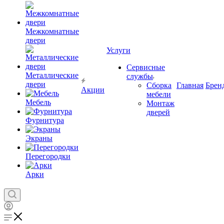
Межкомнатные
двери
Услуги
Сервисные
Металлические
службы
двери
Сборка
Главная
Брен
Акции
мебели
Мебель
Монтаж
дверей
Фурнитура
Экраны
Перегородки
Арки