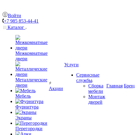
Войти
+7 985 853-44-41
Каталог
Межкомнатные
двери
Услуги
Сервисные
Металлические
службы
двери
Сборка
Главная
Брен
Акции
мебели
Мебель
Монтаж
дверей
Фурнитура
Экраны
Перегородки