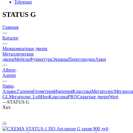
Telegram
STATUS G
Главная
—
Каталог
—
Межкомнатные двери
Металлические
двери
Мебель
Фурнитура
Экраны
Перегородки
Арки
—
Albero
Aurum
—
Status
Альянс
Галерея
Геометрия
Империя
Классика
Мегаполис
Мегапол
GL
Мегаполис Loft
НеоКлассикаPRO
Скрытые двери
West
—
STATUS G
Хит