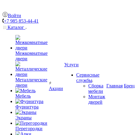
Войти
+7 985 853-44-41
Каталог
Межкомнатные
двери
Услуги
Сервисные
Металлические
службы
двери
Сборка
Главная
Брен
Акции
мебели
Мебель
Монтаж
дверей
Фурнитура
Экраны
Перегородки