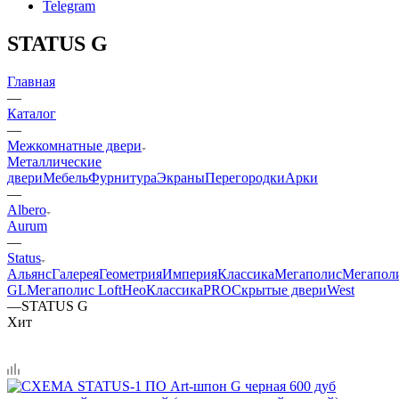
Telegram
STATUS G
Главная
—
Каталог
—
Межкомнатные двери
Металлические
двери
Мебель
Фурнитура
Экраны
Перегородки
Арки
—
Albero
Aurum
—
Status
Альянс
Галерея
Геометрия
Империя
Классика
Мегаполис
Мегапол
GL
Мегаполис Loft
НеоКлассикаPRO
Скрытые двери
West
—
STATUS G
Хит