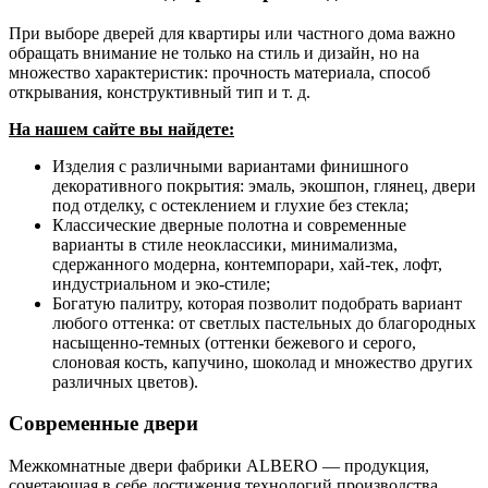
При выборе дверей для квартиры или частного дома важно
обращать внимание не только на стиль и дизайн, но на
множество характеристик: прочность материала, способ
открывания, конструктивный тип и т. д.
На нашем сайте вы найдете:
Изделия с различными вариантами финишного
декоративного покрытия: эмаль, экошпон, глянец, двери
под отделку, с остеклением и глухие без стекла;
Классические дверные полотна и современные
варианты в стиле неоклассики, минимализма,
сдержанного модерна, контемпорари, хай-тек, лофт,
индустриальном и эко-стиле;
Богатую палитру, которая позволит подобрать вариант
любого оттенка: от светлых пастельных до благородных
насыщенно-темных (оттенки бежевого и серого,
слоновая кость, капучино, шоколад и множество других
различных цветов).
Современные двери
Межкомнатные двери фабрики ALBERO — продукция,
сочетающая в себе достижения технологий производства,