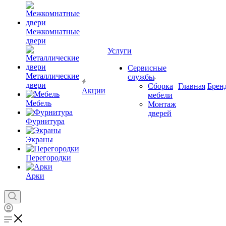
Межкомнатные
двери
Услуги
Сервисные
Металлические
службы
двери
Сборка
Главная
Брен
Акции
мебели
Мебель
Монтаж
дверей
Фурнитура
Экраны
Перегородки
Арки