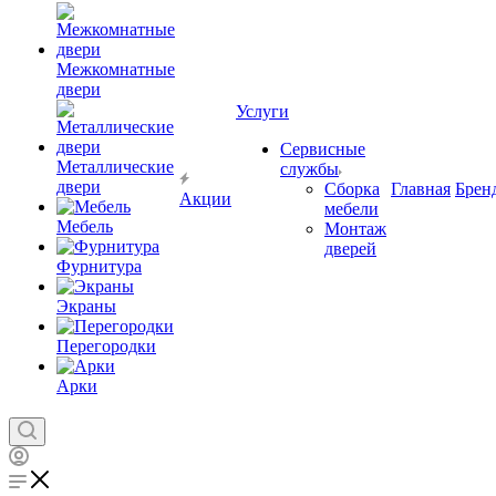
Межкомнатные
двери
Услуги
Сервисные
Металлические
службы
двери
Сборка
Главная
Брен
Акции
мебели
Мебель
Монтаж
дверей
Фурнитура
Экраны
Перегородки
Арки