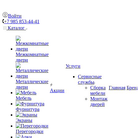
Войти
+7 985 853-44-41
Каталог
Межкомнатные
двери
Услуги
Сервисные
Металлические
службы
двери
Сборка
Главная
Брен
Акции
мебели
Мебель
Монтаж
дверей
Фурнитура
Экраны
Перегородки