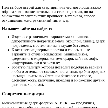
При выборе дверей для квартиры или частного дома важно
обращать внимание не только на стиль и дизайн, но на
множество характеристик: прочность материала, способ
открывания, конструктивный тип и т. д.
На нашем сайте вы найдете:
Изделия с различными вариантами финишного
декоративного покрытия: эмаль, экошпон, глянец, двери
под отделку, с остеклением и глухие без стекла;
Классические дверные полотна и современные
варианты в стиле неоклассики, минимализма,
сдержанного модерна, контемпорари, хай-тек, лофт,
индустриальном и эко-стиле;
Богатую палитру, которая позволит подобрать вариант
любого оттенка: от светлых пастельных до благородных
насыщенно-темных (оттенки бежевого и серого,
слоновая кость, капучино, шоколад и множество других
различных цветов).
Современные двери
Межкомнатные двери фабрики ALBERO — продукция,
сочетающая в себе достижения технологий производства,