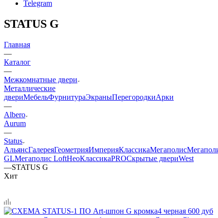
Telegram
STATUS G
Главная
—
Каталог
—
Межкомнатные двери
Металлические
двери
Мебель
Фурнитура
Экраны
Перегородки
Арки
—
Albero
Aurum
—
Status
Альянс
Галерея
Геометрия
Империя
Классика
Мегаполис
Мегапол
GL
Мегаполис Loft
НеоКлассикаPRO
Скрытые двери
West
—
STATUS G
Хит