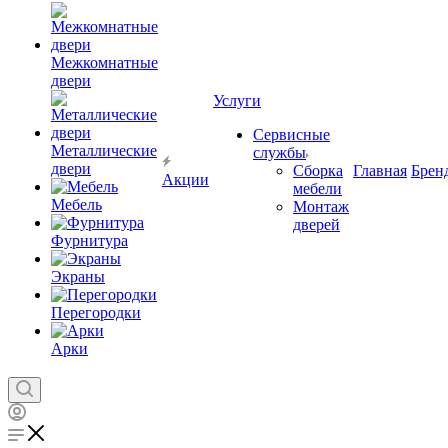
Межкомнатные
двери
Услуги
Сервисные
Металлические
службы
двери
Сборка
Главная
Брен
Акции
мебели
Мебель
Монтаж
дверей
Фурнитура
Экраны
Перегородки
Арки