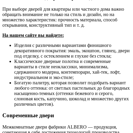
При выборе дверей для квартиры или частного дома важно
обращать внимание не только на стиль и дизайн, но на
множество характеристик: прочность материала, способ
открывания, конструктивный тип и т. д.
На нашем сайте вы найдете:
Изделия с различными вариантами финишного
декоративного покрытия: эмаль, экошпон, глянец, двери
под отделку, с остеклением и глухие без стекла;
Классические дверные полотна и современные
варианты в стиле неоклассики, минимализма,
сдержанного модерна, контемпорари, хай-тек, лофт,
индустриальном и эко-стиле;
Богатую палитру, которая позволит подобрать вариант
любого оттенка: от светлых пастельных до благородных
насыщенно-темных (оттенки бежевого и серого,
слоновая кость, капучино, шоколад и множество других
различных цветов).
Современные двери
Межкомнатные двери фабрики ALBERO — продукция,
сочетающая в себе достижения технологий производства,