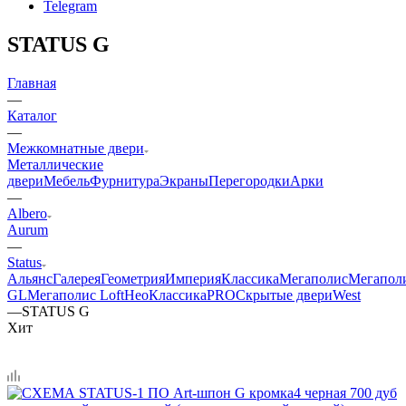
Telegram
STATUS G
Главная
—
Каталог
—
Межкомнатные двери
Металлические
двери
Мебель
Фурнитура
Экраны
Перегородки
Арки
—
Albero
Aurum
—
Status
Альянс
Галерея
Геометрия
Империя
Классика
Мегаполис
Мегапол
GL
Мегаполис Loft
НеоКлассикаPRO
Скрытые двери
West
—
STATUS G
Хит