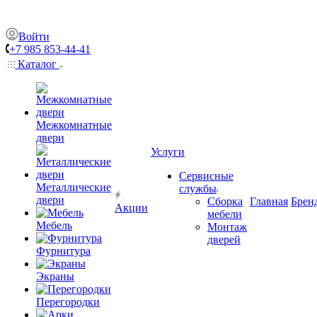
Войти
+7 985 853-44-41
Каталог
Межкомнатные
двери
Услуги
Сервисные
Металлические
службы
двери
Сборка
Главная
Брен
Акции
мебели
Мебель
Монтаж
дверей
Фурнитура
Экраны
Перегородки