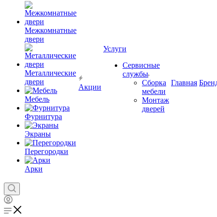
Межкомнатные
двери
Услуги
Сервисные
Металлические
службы
двери
Сборка
Главная
Брен
Акции
мебели
Мебель
Монтаж
дверей
Фурнитура
Экраны
Перегородки
Арки