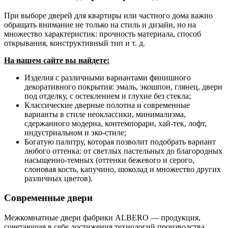
При выборе дверей для квартиры или частного дома важно
обращать внимание не только на стиль и дизайн, но на
множество характеристик: прочность материала, способ
открывания, конструктивный тип и т. д.
На нашем сайте вы найдете:
Изделия с различными вариантами финишного
декоративного покрытия: эмаль, экошпон, глянец, двери
под отделку, с остеклением и глухие без стекла;
Классические дверные полотна и современные
варианты в стиле неоклассики, минимализма,
сдержанного модерна, контемпорари, хай-тек, лофт,
индустриальном и эко-стиле;
Богатую палитру, которая позволит подобрать вариант
любого оттенка: от светлых пастельных до благородных
насыщенно-темных (оттенки бежевого и серого,
слоновая кость, капучино, шоколад и множество других
различных цветов).
Современные двери
Межкомнатные двери фабрики ALBERO — продукция,
сочетающая в себе достижения технологий производства,