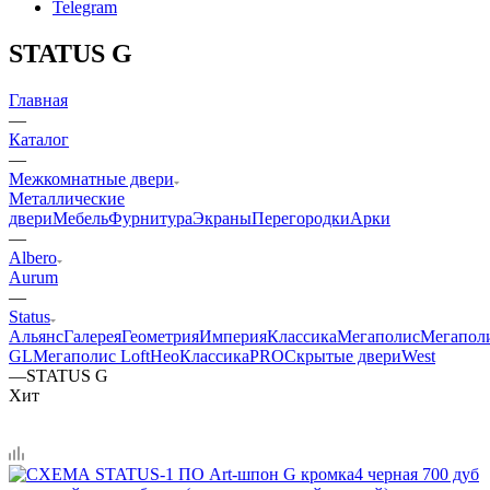
Telegram
STATUS G
Главная
—
Каталог
—
Межкомнатные двери
Металлические
двери
Мебель
Фурнитура
Экраны
Перегородки
Арки
—
Albero
Aurum
—
Status
Альянс
Галерея
Геометрия
Империя
Классика
Мегаполис
Мегапол
GL
Мегаполис Loft
НеоКлассикаPRO
Скрытые двери
West
—
STATUS G
Хит