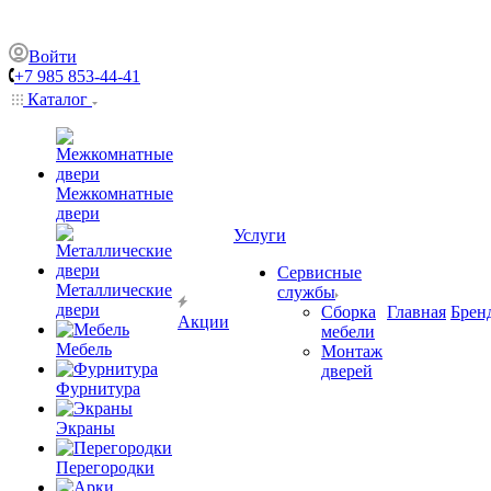
Войти
+7 985 853-44-41
Каталог
Межкомнатные
двери
Услуги
Сервисные
Металлические
службы
двери
Сборка
Главная
Брен
Акции
мебели
Мебель
Монтаж
дверей
Фурнитура
Экраны
Перегородки