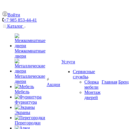
Войти
+7 985 853-44-41
Каталог
Межкомнатные
двери
Услуги
Сервисные
Металлические
службы
двери
Сборка
Главная
Брен
Акции
мебели
Мебель
Монтаж
дверей
Фурнитура
Экраны
Перегородки