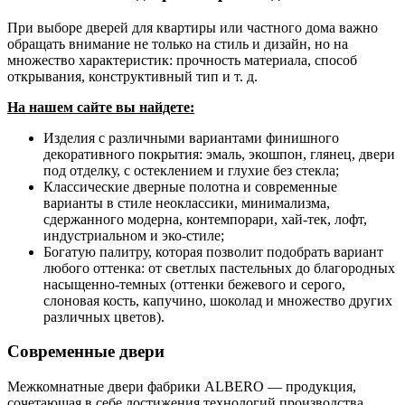
При выборе дверей для квартиры или частного дома важно
обращать внимание не только на стиль и дизайн, но на
множество характеристик: прочность материала, способ
открывания, конструктивный тип и т. д.
На нашем сайте вы найдете:
Изделия с различными вариантами финишного
декоративного покрытия: эмаль, экошпон, глянец, двери
под отделку, с остеклением и глухие без стекла;
Классические дверные полотна и современные
варианты в стиле неоклассики, минимализма,
сдержанного модерна, контемпорари, хай-тек, лофт,
индустриальном и эко-стиле;
Богатую палитру, которая позволит подобрать вариант
любого оттенка: от светлых пастельных до благородных
насыщенно-темных (оттенки бежевого и серого,
слоновая кость, капучино, шоколад и множество других
различных цветов).
Современные двери
Межкомнатные двери фабрики ALBERO — продукция,
сочетающая в себе достижения технологий производства,