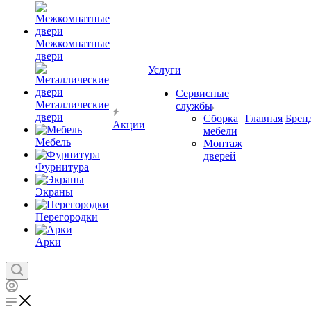
Межкомнатные
двери
Услуги
Сервисные
Металлические
службы
двери
Сборка
Главная
Брен
Акции
мебели
Мебель
Монтаж
дверей
Фурнитура
Экраны
Перегородки
Арки