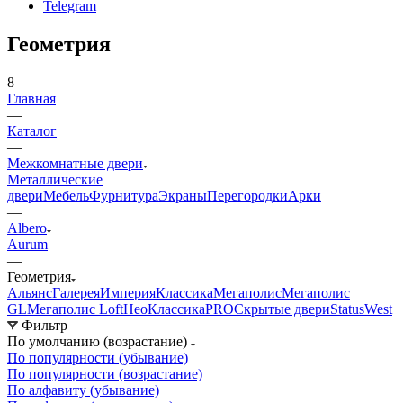
Telegram
Геометрия
8
Главная
—
Каталог
—
Межкомнатные двери
Металлические
двери
Мебель
Фурнитура
Экраны
Перегородки
Арки
—
Albero
Aurum
—
Геометрия
Альянс
Галерея
Империя
Классика
Мегаполис
Мегаполис
GL
Мегаполис Loft
НеоКлассикаPRO
Скрытые двери
Status
West
Фильтр
По умолчанию (возрастание)
По популярности (убывание)
По популярности (возрастание)
По алфавиту (убывание)