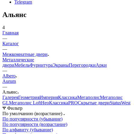
Telegram
Альянс
4
Главная
—
Каталог
—
Межкомнатные двери
Металлические
двери
Мебель
Фурнитура
Экраны
Перегородки
Арки
—
Albero
Aurum
—
Альянс
Галерея
Геометрия
Империя
Классика
Мегаполис
Мегаполис
GL
Мегаполис Loft
НеоКлассикаPRO
Скрытые двери
Status
West
Фильтр
По умолчанию (возрастание)
По популярности (убывание)
По популярности (возрастание)
По алфавиту (убывание)