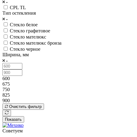
CPL TL
Тип остекления
Стекло белое
Стекло графитовое
Стекло мателюкс
Стекло мателюкс бронза
Стекло черное
Ширина, мм
600
675
750
825
900
Очистить фильтр
Показать
Советуем