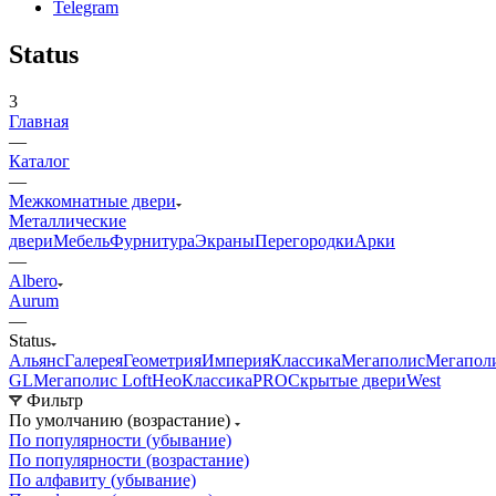
Telegram
Status
3
Главная
—
Каталог
—
Межкомнатные двери
Металлические
двери
Мебель
Фурнитура
Экраны
Перегородки
Арки
—
Albero
Aurum
—
Status
Альянс
Галерея
Геометрия
Империя
Классика
Мегаполис
Мегапол
GL
Мегаполис Loft
НеоКлассикаPRO
Скрытые двери
West
Фильтр
По умолчанию (возрастание)
По популярности (убывание)
По популярности (возрастание)
По алфавиту (убывание)