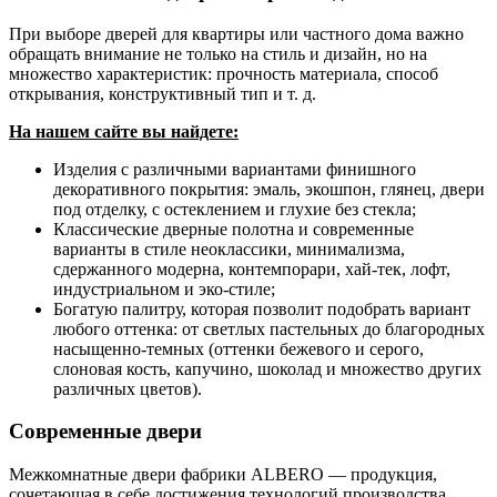
При выборе дверей для квартиры или частного дома важно
обращать внимание не только на стиль и дизайн, но на
множество характеристик: прочность материала, способ
открывания, конструктивный тип и т. д.
На нашем сайте вы найдете:
Изделия с различными вариантами финишного
декоративного покрытия: эмаль, экошпон, глянец, двери
под отделку, с остеклением и глухие без стекла;
Классические дверные полотна и современные
варианты в стиле неоклассики, минимализма,
сдержанного модерна, контемпорари, хай-тек, лофт,
индустриальном и эко-стиле;
Богатую палитру, которая позволит подобрать вариант
любого оттенка: от светлых пастельных до благородных
насыщенно-темных (оттенки бежевого и серого,
слоновая кость, капучино, шоколад и множество других
различных цветов).
Современные двери
Межкомнатные двери фабрики ALBERO — продукция,
сочетающая в себе достижения технологий производства,