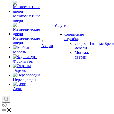
Межкомнатные
двери
Услуги
Сервисные
Металлические
службы
двери
Сборка
Главная
Брен
Акции
мебели
Мебель
Монтаж
дверей
Фурнитура
Экраны
Перегородки
Арки