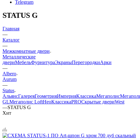
Telegram
STATUS G
Главная
—
Каталог
—
Межкомнатные двери
Металлические
двери
Мебель
Фурнитура
Экраны
Перегородки
Арки
—
Albero
Aurum
—
Status
Альянс
Галерея
Геометрия
Империя
Классика
Мегаполис
Мегапол
GL
Мегаполис Loft
НеоКлассикаPRO
Скрытые двери
West
—
STATUS G
Хит