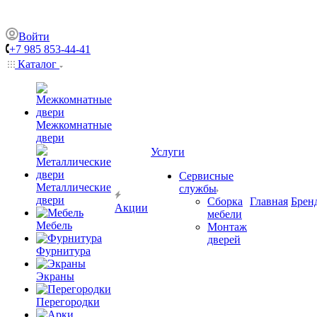
Войти
+7 985 853-44-41
Каталог
Межкомнатные
двери
Услуги
Сервисные
Металлические
службы
двери
Сборка
Главная
Брен
Акции
мебели
Мебель
Монтаж
дверей
Фурнитура
Экраны
Перегородки