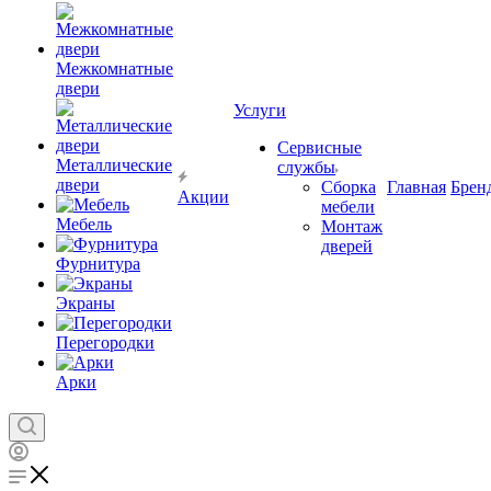
Межкомнатные
двери
Услуги
Сервисные
Металлические
службы
двери
Сборка
Главная
Брен
Акции
мебели
Мебель
Монтаж
дверей
Фурнитура
Экраны
Перегородки
Арки