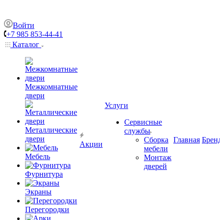
Войти
+7 985 853-44-41
Каталог
Межкомнатные
двери
Услуги
Сервисные
Металлические
службы
двери
Сборка
Главная
Брен
Акции
мебели
Мебель
Монтаж
дверей
Фурнитура
Экраны
Перегородки