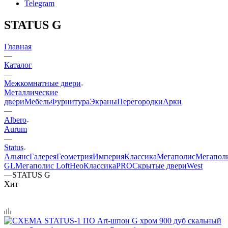
Telegram
STATUS G
Главная
—
Каталог
—
Межкомнатные двери
Металлические
двери
Мебель
Фурнитура
Экраны
Перегородки
Арки
—
Albero
Aurum
—
Status
Альянс
Галерея
Геометрия
Империя
Классика
Мегаполис
Мегапол
GL
Мегаполис Loft
НеоКлассикаPRO
Скрытые двери
West
—
STATUS G
Хит