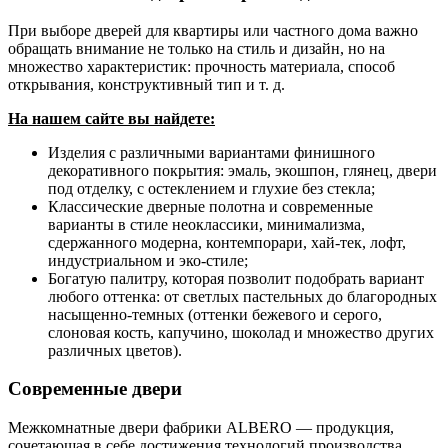
При выборе дверей для квартиры или частного дома важно
обращать внимание не только на стиль и дизайн, но на
множество характеристик: прочность материала, способ
открывания, конструктивный тип и т. д.
На нашем сайте вы найдете:
Изделия с различными вариантами финишного
декоративного покрытия: эмаль, экошпон, глянец, двери
под отделку, с остеклением и глухие без стекла;
Классические дверные полотна и современные
варианты в стиле неоклассики, минимализма,
сдержанного модерна, контемпорари, хай-тек, лофт,
индустриальном и эко-стиле;
Богатую палитру, которая позволит подобрать вариант
любого оттенка: от светлых пастельных до благородных
насыщенно-темных (оттенки бежевого и серого,
слоновая кость, капучино, шоколад и множество других
различных цветов).
Современные двери
Межкомнатные двери фабрики ALBERO — продукция,
сочетающая в себе достижения технологий производства,