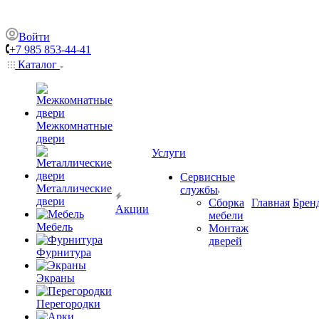
Войти
+7 985 853-44-41
Каталог
Межкомнатные
двери
Услуги
Сервисные
Металлические
службы
двери
Сборка
Главная
Брен
Акции
мебели
Мебель
Монтаж
дверей
Фурнитура
Экраны
Перегородки