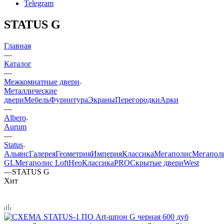
Telegram
STATUS G
Главная
—
Каталог
—
Межкомнатные двери
Металлические
двери
Мебель
Фурнитура
Экраны
Перегородки
Арки
—
Albero
Aurum
—
Status
Альянс
Галерея
Геометрия
Империя
Классика
Мегаполис
Мегапол
GL
Мегаполис Loft
НеоКлассикаPRO
Скрытые двери
West
—
STATUS G
Хит