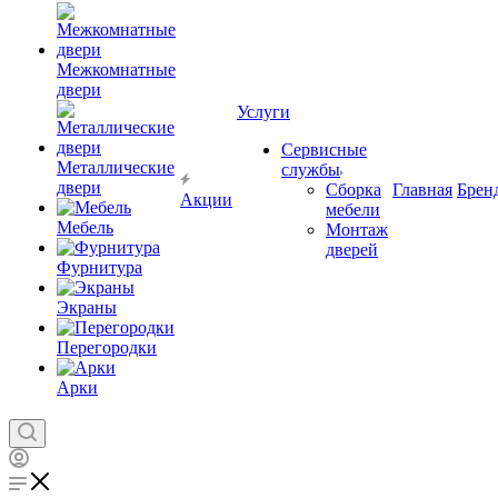
Межкомнатные
двери
Услуги
Сервисные
Металлические
службы
двери
Сборка
Главная
Брен
Акции
мебели
Мебель
Монтаж
дверей
Фурнитура
Экраны
Перегородки
Арки