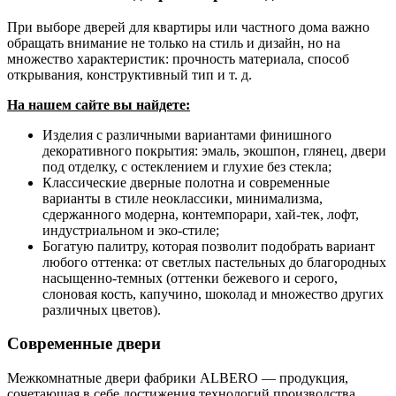
При выборе дверей для квартиры или частного дома важно
обращать внимание не только на стиль и дизайн, но на
множество характеристик: прочность материала, способ
открывания, конструктивный тип и т. д.
На нашем сайте вы найдете:
Изделия с различными вариантами финишного
декоративного покрытия: эмаль, экошпон, глянец, двери
под отделку, с остеклением и глухие без стекла;
Классические дверные полотна и современные
варианты в стиле неоклассики, минимализма,
сдержанного модерна, контемпорари, хай-тек, лофт,
индустриальном и эко-стиле;
Богатую палитру, которая позволит подобрать вариант
любого оттенка: от светлых пастельных до благородных
насыщенно-темных (оттенки бежевого и серого,
слоновая кость, капучино, шоколад и множество других
различных цветов).
Современные двери
Межкомнатные двери фабрики ALBERO — продукция,
сочетающая в себе достижения технологий производства,