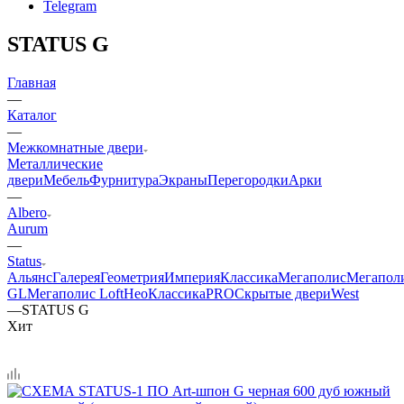
Telegram
STATUS G
Главная
—
Каталог
—
Межкомнатные двери
Металлические
двери
Мебель
Фурнитура
Экраны
Перегородки
Арки
—
Albero
Aurum
—
Status
Альянс
Галерея
Геометрия
Империя
Классика
Мегаполис
Мегапол
GL
Мегаполис Loft
НеоКлассикаPRO
Скрытые двери
West
—
STATUS G
Хит