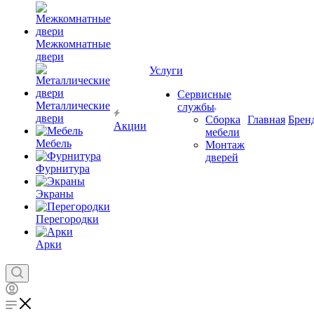
Межкомнатные
двери
Услуги
Сервисные
Металлические
службы
двери
Сборка
Главная
Брен
Акции
мебели
Мебель
Монтаж
дверей
Фурнитура
Экраны
Перегородки
Арки