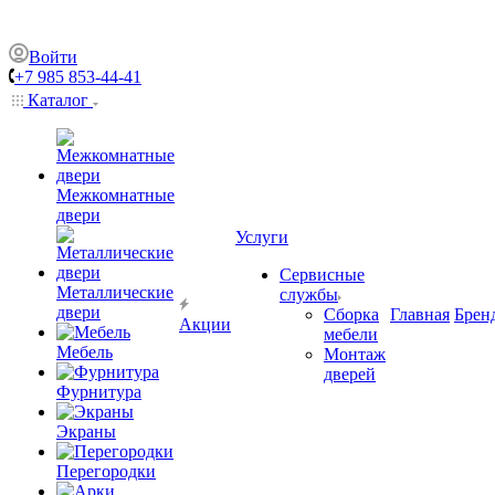
Войти
+7 985 853-44-41
Каталог
Межкомнатные
двери
Услуги
Сервисные
Металлические
службы
двери
Сборка
Главная
Брен
Акции
мебели
Мебель
Монтаж
дверей
Фурнитура
Экраны
Перегородки