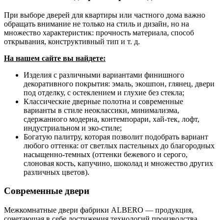
При выборе дверей для квартиры или частного дома важно
обращать внимание не только на стиль и дизайн, но на
множество характеристик: прочность материала, способ
открывания, конструктивный тип и т. д.
На нашем сайте вы найдете:
Изделия с различными вариантами финишного
декоративного покрытия: эмаль, экошпон, глянец, двери
под отделку, с остеклением и глухие без стекла;
Классические дверные полотна и современные
варианты в стиле неоклассики, минимализма,
сдержанного модерна, контемпорари, хай-тек, лофт,
индустриальном и эко-стиле;
Богатую палитру, которая позволит подобрать вариант
любого оттенка: от светлых пастельных до благородных
насыщенно-темных (оттенки бежевого и серого,
слоновая кость, капучино, шоколад и множество других
различных цветов).
Современные двери
Межкомнатные двери фабрики ALBERO — продукция,
сочетающая в себе достижения технологий производства,