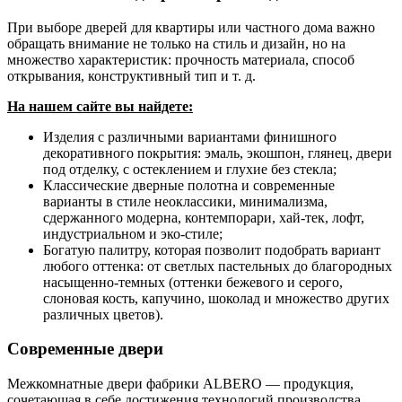
При выборе дверей для квартиры или частного дома важно
обращать внимание не только на стиль и дизайн, но на
множество характеристик: прочность материала, способ
открывания, конструктивный тип и т. д.
На нашем сайте вы найдете:
Изделия с различными вариантами финишного
декоративного покрытия: эмаль, экошпон, глянец, двери
под отделку, с остеклением и глухие без стекла;
Классические дверные полотна и современные
варианты в стиле неоклассики, минимализма,
сдержанного модерна, контемпорари, хай-тек, лофт,
индустриальном и эко-стиле;
Богатую палитру, которая позволит подобрать вариант
любого оттенка: от светлых пастельных до благородных
насыщенно-темных (оттенки бежевого и серого,
слоновая кость, капучино, шоколад и множество других
различных цветов).
Современные двери
Межкомнатные двери фабрики ALBERO — продукция,
сочетающая в себе достижения технологий производства,