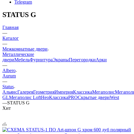
Telegram
STATUS G
Главная
—
Каталог
—
Межкомнатные двери
Металлические
двери
Мебель
Фурнитура
Экраны
Перегородки
Арки
—
Albero
Aurum
—
Status
Альянс
Галерея
Геометрия
Империя
Классика
Мегаполис
Мегапол
GL
Мегаполис Loft
НеоКлассикаPRO
Скрытые двери
West
—
STATUS G
Хит