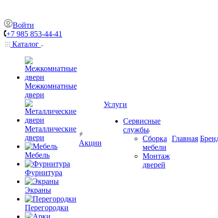
Войти
+7 985 853-44-41
Каталог
Межкомнатные
двери
Услуги
Сервисные
Металлические
службы
двери
Сборка
Главная
Брен
Акции
мебели
Мебель
Монтаж
дверей
Фурнитура
Экраны
Перегородки