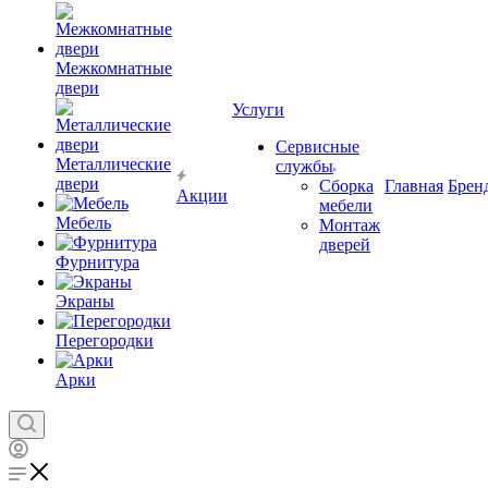
Межкомнатные
двери
Услуги
Сервисные
Металлические
службы
двери
Сборка
Главная
Брен
Акции
мебели
Мебель
Монтаж
дверей
Фурнитура
Экраны
Перегородки
Арки