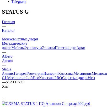
Telegram
STATUS G
Главная
—
Каталог
—
Межкомнатные двери
Металлические
двери
Мебель
Фурнитура
Экраны
Перегородки
Арки
—
Albero
Aurum
—
Status
Альянс
Галерея
Геометрия
Империя
Классика
Мегаполис
Мегапол
GL
Мегаполис Loft
НеоКлассикаPRO
Скрытые двери
West
—
STATUS G
Хит