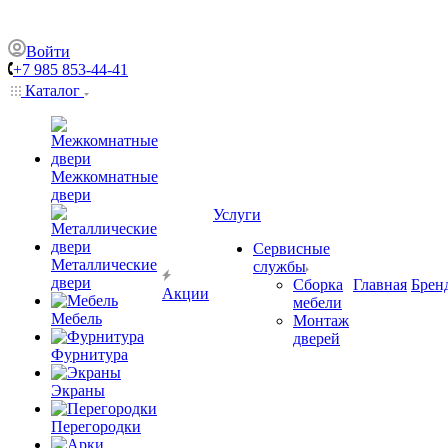
Войти
+7 985 853-44-41
Каталог
Межкомнатные
двери
Услуги
Сервисные
Металлические
службы
двери
Сборка
Главная
Брен
Акции
мебели
Мебель
Монтаж
дверей
Фурнитура
Экраны
Перегородки