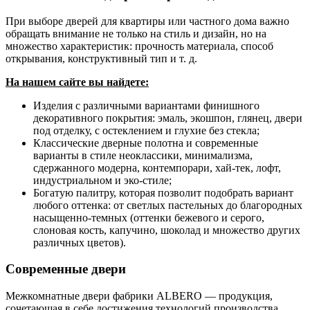
При выборе дверей для квартиры или частного дома важно
обращать внимание не только на стиль и дизайн, но на
множество характеристик: прочность материала, способ
открывания, конструктивный тип и т. д.
На нашем сайте вы найдете:
Изделия с различными вариантами финишного
декоративного покрытия: эмаль, экошпон, глянец, двери
под отделку, с остеклением и глухие без стекла;
Классические дверные полотна и современные
варианты в стиле неоклассики, минимализма,
сдержанного модерна, контемпорари, хай-тек, лофт,
индустриальном и эко-стиле;
Богатую палитру, которая позволит подобрать вариант
любого оттенка: от светлых пастельных до благородных
насыщенно-темных (оттенки бежевого и серого,
слоновая кость, капучино, шоколад и множество других
различных цветов).
Современные двери
Межкомнатные двери фабрики ALBERO — продукция,
сочетающая в себе достижения технологий производства,