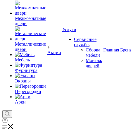
Межкомнатные
двери
Услуги
Сервисные
Металлические
службы
двери
Сборка
Главная
Брен
Акции
мебели
Мебель
Монтаж
дверей
Фурнитура
Экраны
Перегородки
Арки