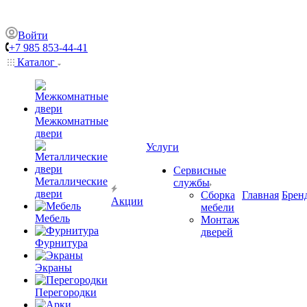
Войти
+7 985 853-44-41
Каталог
Межкомнатные
двери
Услуги
Сервисные
Металлические
службы
двери
Сборка
Главная
Брен
Акции
мебели
Мебель
Монтаж
дверей
Фурнитура
Экраны
Перегородки