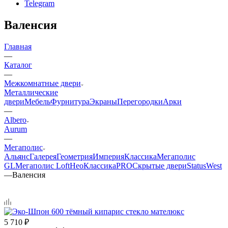
Telegram
Валенсия
Главная
—
Каталог
—
Межкомнатные двери
Металлические
двери
Мебель
Фурнитура
Экраны
Перегородки
Арки
—
Albero
Aurum
—
Мегаполис
Альянс
Галерея
Геометрия
Империя
Классика
Мегаполис
GL
Мегаполис Loft
НеоКлассикаPRO
Скрытые двери
Status
West
—
Валенсия
5 710
₽