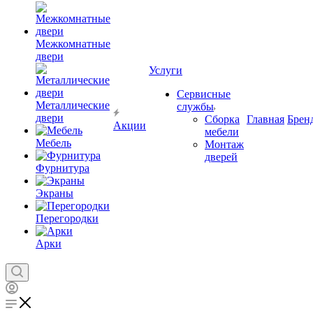
Межкомнатные
двери
Услуги
Сервисные
Металлические
службы
двери
Сборка
Главная
Брен
Акции
мебели
Мебель
Монтаж
дверей
Фурнитура
Экраны
Перегородки
Арки