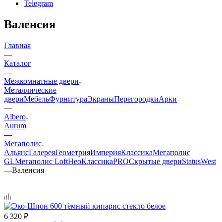
Telegram
Валенсия
Главная
—
Каталог
—
Межкомнатные двери
Металлические
двери
Мебель
Фурнитура
Экраны
Перегородки
Арки
—
Albero
Aurum
—
Мегаполис
Альянс
Галерея
Геометрия
Империя
Классика
Мегаполис
GL
Мегаполис Loft
НеоКлассикаPRO
Скрытые двери
Status
West
—
Валенсия
6 320
₽