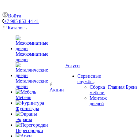
Войти
+7 985 853-44-41
Каталог
Межкомнатные
двери
Услуги
Сервисные
Металлические
службы
двери
Сборка
Главная
Брен
Акции
мебели
Мебель
Монтаж
дверей
Фурнитура
Экраны
Перегородки