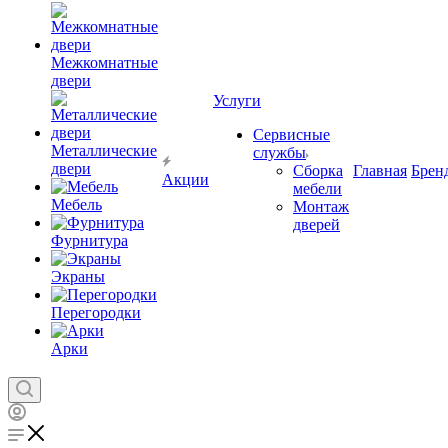
Межкомнатные
двери
Услуги
Сервисные
Металлические
службы
двери
Сборка
Главная
Брен
Акции
мебели
Мебель
Монтаж
дверей
Фурнитура
Экраны
Перегородки
Арки