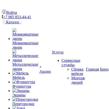
Войти
+7 985 853-44-41
Каталог
Межкомнатные
двери
Услуги
Сервисные
Металлические
службы
двери
Сборка
Главная
Брен
Акции
мебели
Мебель
Монтаж
дверей
Фурнитура
Экраны
Перегородки