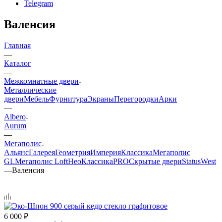
Telegram
Валенсия
Главная
—
Каталог
—
Межкомнатные двери
Металлические
двери
Мебель
Фурнитура
Экраны
Перегородки
Арки
—
Albero
Aurum
—
Мегаполис
Альянс
Галерея
Геометрия
Империя
Классика
Мегаполис
GL
Мегаполис Loft
НеоКлассикаPRO
Скрытые двери
Status
West
—
Валенсия
6 000
₽