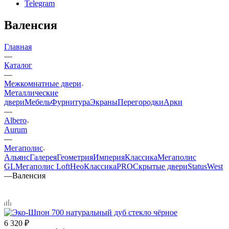
Telegram
Валенсия
Главная
—
Каталог
—
Межкомнатные двери
Металлические
двери
Мебель
Фурнитура
Экраны
Перегородки
Арки
—
Albero
Aurum
—
Мегаполис
Альянс
Галерея
Геометрия
Империя
Классика
Мегаполис
GL
Мегаполис Loft
НеоКлассикаPRO
Скрытые двери
Status
West
—
Валенсия
6 320
₽