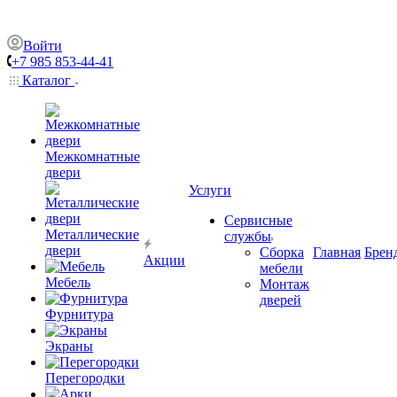
Войти
+7 985 853-44-41
Каталог
Межкомнатные
двери
Услуги
Сервисные
Металлические
службы
двери
Сборка
Главная
Брен
Акции
мебели
Мебель
Монтаж
дверей
Фурнитура
Экраны
Перегородки