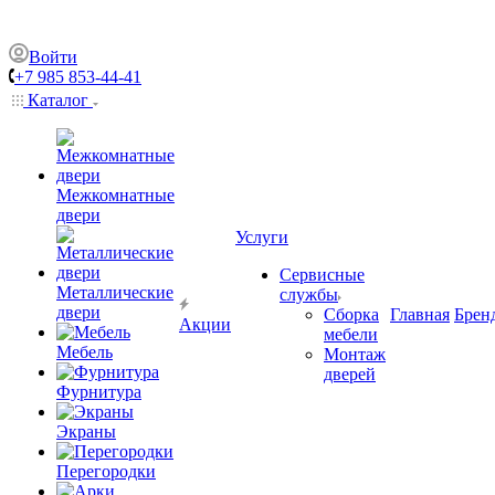
Войти
+7 985 853-44-41
Каталог
Межкомнатные
двери
Услуги
Сервисные
Металлические
службы
двери
Сборка
Главная
Брен
Акции
мебели
Мебель
Монтаж
дверей
Фурнитура
Экраны
Перегородки