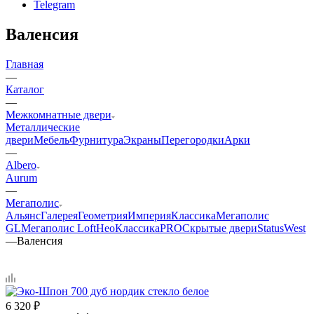
Telegram
Валенсия
Главная
—
Каталог
—
Межкомнатные двери
Металлические
двери
Мебель
Фурнитура
Экраны
Перегородки
Арки
—
Albero
Aurum
—
Мегаполис
Альянс
Галерея
Геометрия
Империя
Классика
Мегаполис
GL
Мегаполис Loft
НеоКлассикаPRO
Скрытые двери
Status
West
—
Валенсия
6 320
₽