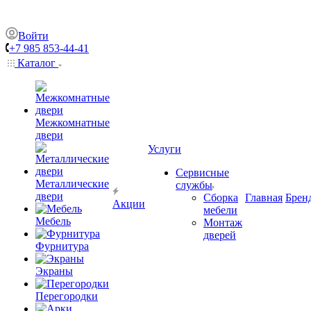
Войти
+7 985 853-44-41
Каталог
Межкомнатные
двери
Услуги
Сервисные
Металлические
службы
двери
Сборка
Главная
Брен
Акции
мебели
Мебель
Монтаж
дверей
Фурнитура
Экраны
Перегородки