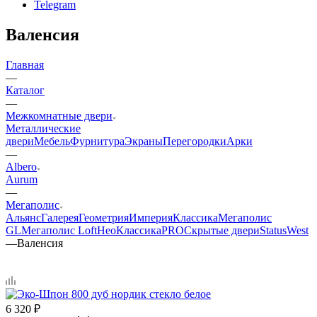
Telegram
Валенсия
Главная
—
Каталог
—
Межкомнатные двери
Металлические
двери
Мебель
Фурнитура
Экраны
Перегородки
Арки
—
Albero
Aurum
—
Мегаполис
Альянс
Галерея
Геометрия
Империя
Классика
Мегаполис
GL
Мегаполис Loft
НеоКлассикаPRO
Скрытые двери
Status
West
—
Валенсия
6 320
₽