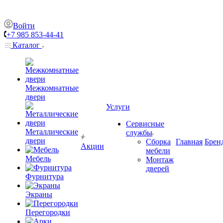
Войти
+7 985 853-44-41
Каталог
Межкомнатные
двери
Услуги
Сервисные
Металлические
службы
двери
Сборка
Главная
Брен
Акции
мебели
Мебель
Монтаж
дверей
Фурнитура
Экраны
Перегородки