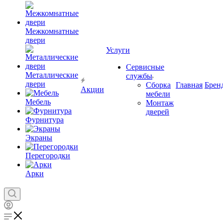
Межкомнатные
двери
Услуги
Сервисные
Металлические
службы
двери
Сборка
Главная
Брен
Акции
мебели
Мебель
Монтаж
дверей
Фурнитура
Экраны
Перегородки
Арки