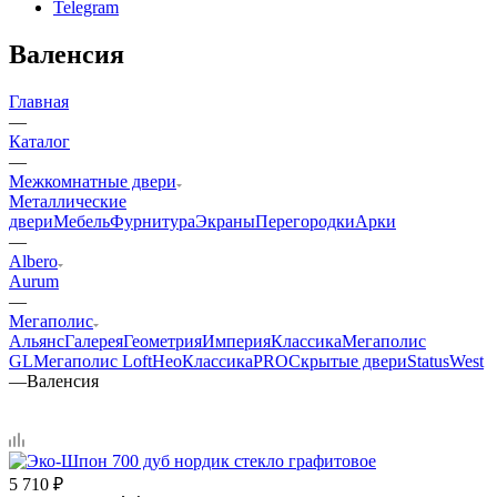
Telegram
Валенсия
Главная
—
Каталог
—
Межкомнатные двери
Металлические
двери
Мебель
Фурнитура
Экраны
Перегородки
Арки
—
Albero
Aurum
—
Мегаполис
Альянс
Галерея
Геометрия
Империя
Классика
Мегаполис
GL
Мегаполис Loft
НеоКлассикаPRO
Скрытые двери
Status
West
—
Валенсия
5 710
₽