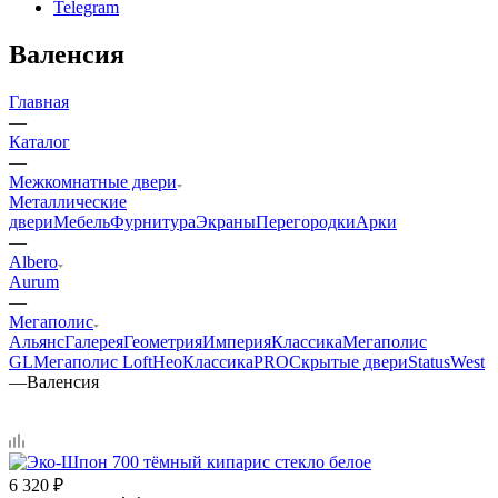
Telegram
Валенсия
Главная
—
Каталог
—
Межкомнатные двери
Металлические
двери
Мебель
Фурнитура
Экраны
Перегородки
Арки
—
Albero
Aurum
—
Мегаполис
Альянс
Галерея
Геометрия
Империя
Классика
Мегаполис
GL
Мегаполис Loft
НеоКлассикаPRO
Скрытые двери
Status
West
—
Валенсия
6 320
₽