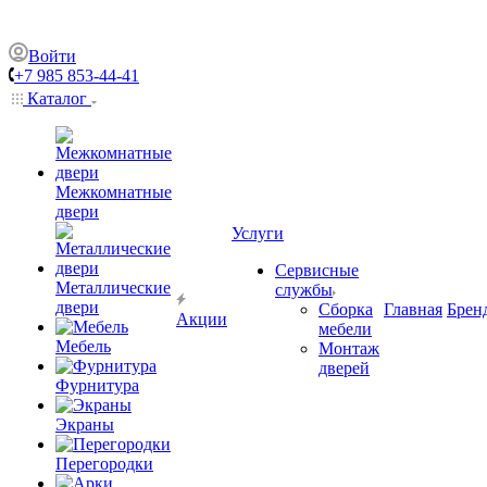
Войти
+7 985 853-44-41
Каталог
Межкомнатные
двери
Услуги
Сервисные
Металлические
службы
двери
Сборка
Главная
Брен
Акции
мебели
Мебель
Монтаж
дверей
Фурнитура
Экраны
Перегородки