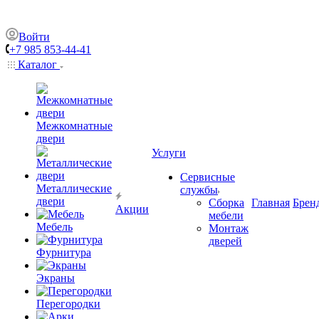
Войти
+7 985 853-44-41
Каталог
Межкомнатные
двери
Услуги
Сервисные
Металлические
службы
двери
Сборка
Главная
Брен
Акции
мебели
Мебель
Монтаж
дверей
Фурнитура
Экраны
Перегородки