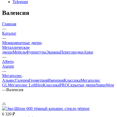
Telegram
Валенсия
Главная
—
Каталог
—
Межкомнатные двери
Металлические
двери
Мебель
Фурнитура
Экраны
Перегородки
Арки
—
Albero
Aurum
—
Мегаполис
Альянс
Галерея
Геометрия
Империя
Классика
Мегаполис
GL
Мегаполис Loft
НеоКлассикаPRO
Скрытые двери
Status
West
—
Валенсия
6 320
₽