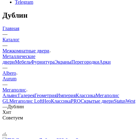
Telegram
Дублин
Главная
—
Каталог
—
Межкомнатные двери
Металлические
двери
Мебель
Фурнитура
Экраны
Перегородки
Арки
—
Albero
Aurum
—
Мегаполис
Альянс
Галерея
Геометрия
Империя
Классика
Мегаполис
GL
Мегаполис Loft
НеоКлассикаPRO
Скрытые двери
Status
West
—
Дублин
Хит
Советуем