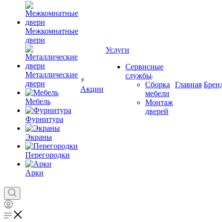
Межкомнатные
двери
Услуги
Сервисные
Металлические
службы
двери
Сборка
Главная
Брен
Акции
мебели
Мебель
Монтаж
дверей
Фурнитура
Экраны
Перегородки
Арки