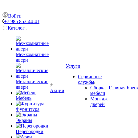
Войти
+7 985 853-44-41
Каталог
Межкомнатные
двери
Услуги
Сервисные
Металлические
службы
двери
Сборка
Главная
Брен
Акции
мебели
Мебель
Монтаж
дверей
Фурнитура
Экраны
Перегородки