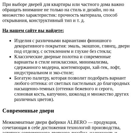
При выборе дверей для квартиры или частного дома важно
обращать внимание не только на стиль и дизайн, но на
множество характеристик: прочность материала, способ
открывания, конструктивный тип и т. д.
На нашем сайте вы найдете:
Изделия с различными вариантами финишного
декоративного покрытия: эмаль, экошпон, глянец, двери
под отделку, с остеклением и глухие без стекла;
Классические дверные полотна и современные
варианты в стиле неоклассики, минимализма,
сдержанного модерна, контемпорари, хай-тек, лофт,
индустриальном и эко-стиле;
Богатую палитру, которая позволит подобрать вариант
любого оттенка: от светлых пастельных до благородных
насыщенно-темных (оттенки бежевого и серого,
слоновая кость, капучино, шоколад и множество других
различных цветов).
Современные двери
Межкомнатные двери фабрики ALBERO — продукция,
сочетающая в себе достижения технологий производства,
эстетику современного дверного дизайна, надежность и