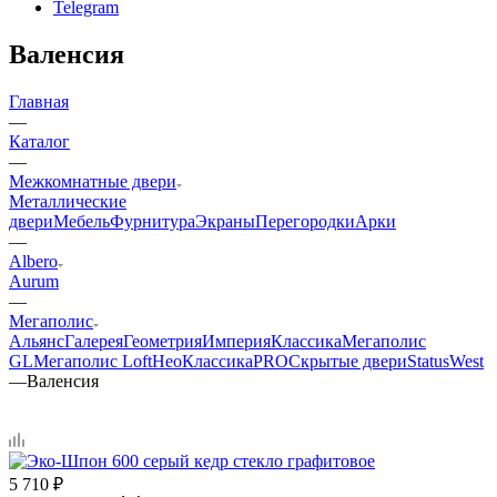
Telegram
Валенсия
Главная
—
Каталог
—
Межкомнатные двери
Металлические
двери
Мебель
Фурнитура
Экраны
Перегородки
Арки
—
Albero
Aurum
—
Мегаполис
Альянс
Галерея
Геометрия
Империя
Классика
Мегаполис
GL
Мегаполис Loft
НеоКлассикаPRO
Скрытые двери
Status
West
—
Валенсия
5 710
₽