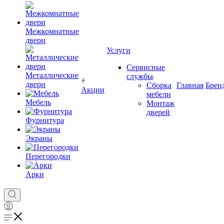
Межкомнатные
двери
Услуги
Сервисные
Металлические
службы
двери
Сборка
Главная
Брен
Акции
мебели
Мебель
Монтаж
дверей
Фурнитура
Экраны
Перегородки
Арки