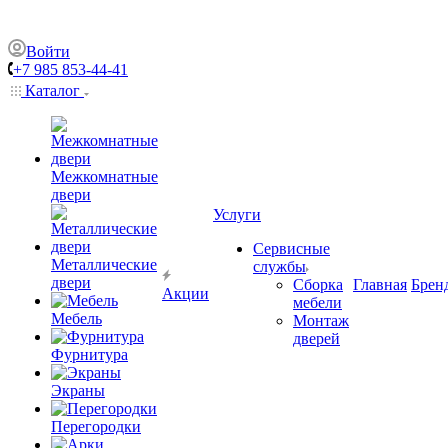
Войти
+7 985 853-44-41
Каталог
Межкомнатные
двери
Услуги
Сервисные
Металлические
службы
двери
Сборка
Главная
Брен
Акции
мебели
Мебель
Монтаж
дверей
Фурнитура
Экраны
Перегородки