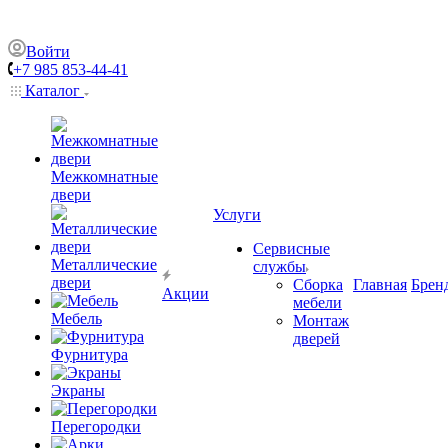
Войти
+7 985 853-44-41
Каталог
Межкомнатные
двери
Услуги
Сервисные
Металлические
службы
двери
Сборка
Главная
Брен
Акции
мебели
Мебель
Монтаж
дверей
Фурнитура
Экраны
Перегородки