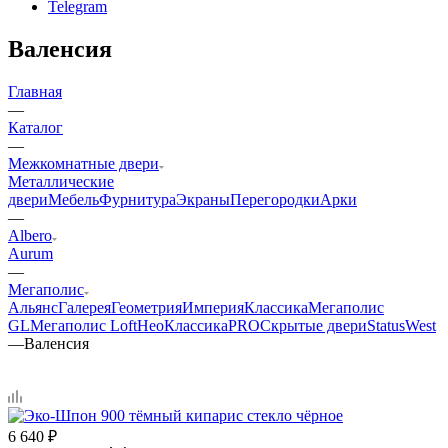
Telegram
Валенсия
Главная
—
Каталог
—
Межкомнатные двери
Металлические
двери
Мебель
Фурнитура
Экраны
Перегородки
Арки
—
Albero
Aurum
—
Мегаполис
Альянс
Галерея
Геометрия
Империя
Классика
Мегаполис
GL
Мегаполис Loft
НеоКлассикаPRO
Скрытые двери
Status
West
—
Валенсия
6 640
₽