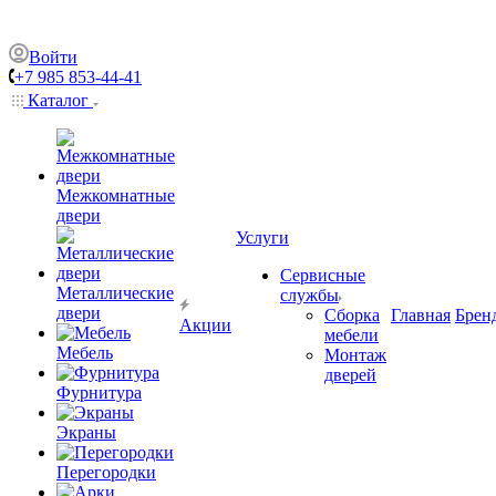
Войти
+7 985 853-44-41
Каталог
Межкомнатные
двери
Услуги
Сервисные
Металлические
службы
двери
Сборка
Главная
Брен
Акции
мебели
Мебель
Монтаж
дверей
Фурнитура
Экраны
Перегородки