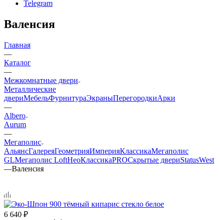
Telegram
Валенсия
Главная
—
Каталог
—
Межкомнатные двери
Металлические
двери
Мебель
Фурнитура
Экраны
Перегородки
Арки
—
Albero
Aurum
—
Мегаполис
Альянс
Галерея
Геометрия
Империя
Классика
Мегаполис
GL
Мегаполис Loft
НеоКлассикаPRO
Скрытые двери
Status
West
—
Валенсия
6 640
₽