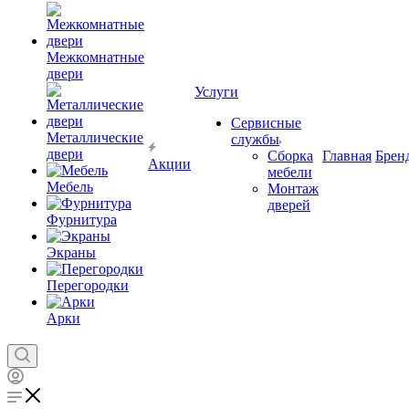
Межкомнатные
двери
Услуги
Сервисные
Металлические
службы
двери
Сборка
Главная
Брен
Акции
мебели
Мебель
Монтаж
дверей
Фурнитура
Экраны
Перегородки
Арки