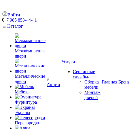
Войти
+7 985 853-44-41
Каталог
Межкомнатные
двери
Услуги
Сервисные
Металлические
службы
двери
Сборка
Главная
Брен
Акции
мебели
Мебель
Монтаж
дверей
Фурнитура
Экраны
Перегородки