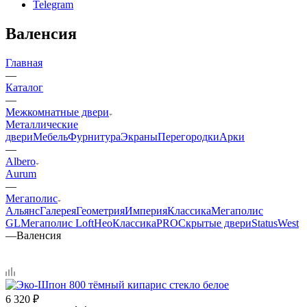
Telegram
Валенсия
Главная
—
Каталог
—
Межкомнатные двери
Металлические
двери
Мебель
Фурнитура
Экраны
Перегородки
Арки
—
Albero
Aurum
—
Мегаполис
Альянс
Галерея
Геометрия
Империя
Классика
Мегаполис
GL
Мегаполис Loft
НеоКлассикаPRO
Скрытые двери
Status
West
—
Валенсия
6 320
₽