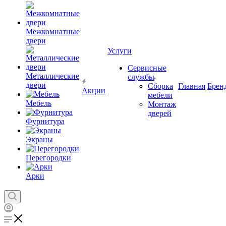
Межкомнатные
двери
Услуги
Сервисные
Металлические
службы
двери
Сборка
Главная
Брен
Акции
мебели
Мебель
Монтаж
дверей
Фурнитура
Экраны
Перегородки
Арки