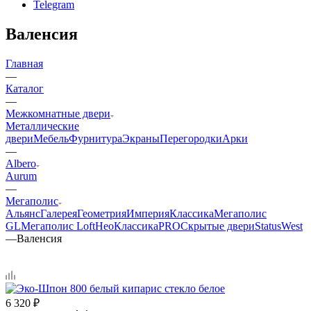
Telegram
Валенсия
Главная
—
Каталог
—
Межкомнатные двери
Металлические
двери
Мебель
Фурнитура
Экраны
Перегородки
Арки
—
Albero
Aurum
—
Мегаполис
Альянс
Галерея
Геометрия
Империя
Классика
Мегаполис
GL
Мегаполис Loft
НеоКлассикаPRO
Скрытые двери
Status
West
—
Валенсия
6 320
₽