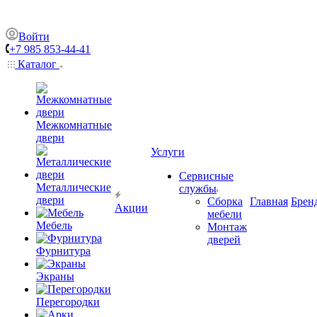
Войти
+7 985 853-44-41
Каталог
Межкомнатные
двери
Услуги
Сервисные
Металлические
службы
двери
Сборка
Главная
Брен
Акции
мебели
Мебель
Монтаж
дверей
Фурнитура
Экраны
Перегородки