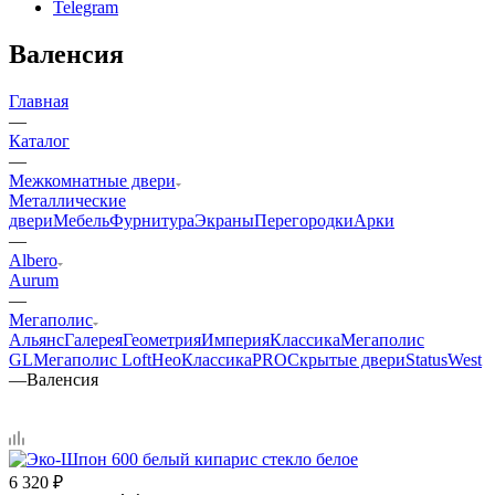
Telegram
Валенсия
Главная
—
Каталог
—
Межкомнатные двери
Металлические
двери
Мебель
Фурнитура
Экраны
Перегородки
Арки
—
Albero
Aurum
—
Мегаполис
Альянс
Галерея
Геометрия
Империя
Классика
Мегаполис
GL
Мегаполис Loft
НеоКлассикаPRO
Скрытые двери
Status
West
—
Валенсия
6 320
₽