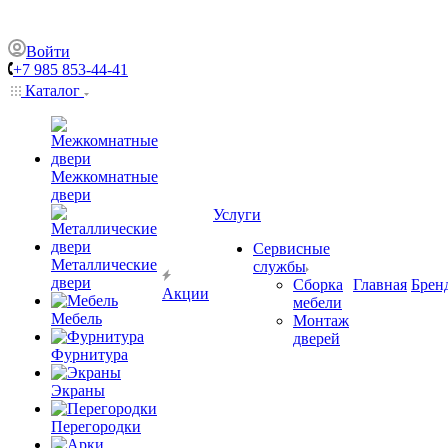
Войти
+7 985 853-44-41
Каталог
Межкомнатные
двери
Услуги
Сервисные
Металлические
службы
двери
Сборка
Главная
Брен
Акции
мебели
Мебель
Монтаж
дверей
Фурнитура
Экраны
Перегородки