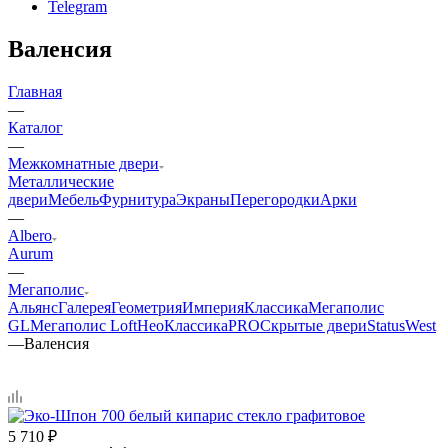
Telegram
Валенсия
Главная
—
Каталог
—
Межкомнатные двери
Металлические
двери
Мебель
Фурнитура
Экраны
Перегородки
Арки
—
Albero
Aurum
—
Мегаполис
Альянс
Галерея
Геометрия
Империя
Классика
Мегаполис
GL
Мегаполис Loft
НеоКлассикаPRO
Скрытые двери
Status
West
—
Валенсия
5 710
₽