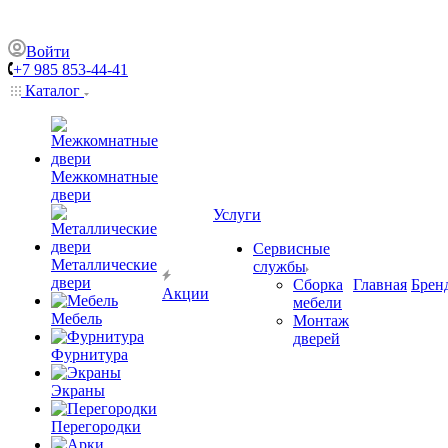
Войти
+7 985 853-44-41
Каталог
Межкомнатные
двери
Услуги
Сервисные
Металлические
службы
двери
Сборка
Главная
Брен
Акции
мебели
Мебель
Монтаж
дверей
Фурнитура
Экраны
Перегородки