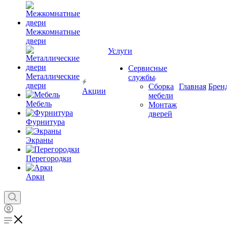
Межкомнатные
двери
Услуги
Сервисные
Металлические
службы
двери
Сборка
Главная
Брен
Акции
мебели
Мебель
Монтаж
дверей
Фурнитура
Экраны
Перегородки
Арки