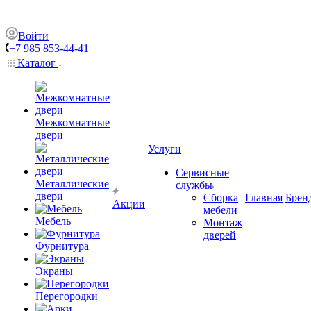
Войти
+7 985 853-44-41
Каталог
Межкомнатные
двери
Услуги
Сервисные
Металлические
службы
двери
Сборка
Главная
Брен
Акции
мебели
Мебель
Монтаж
дверей
Фурнитура
Экраны
Перегородки