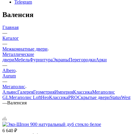
Telegram
Валенсия
Главная
—
Каталог
—
Межкомнатные двери
Металлические
двери
Мебель
Фурнитура
Экраны
Перегородки
Арки
—
Albero
Aurum
—
Мегаполис
Альянс
Галерея
Геометрия
Империя
Классика
Мегаполис
GL
Мегаполис Loft
НеоКлассикаPRO
Скрытые двери
Status
West
—
Валенсия
6 640
₽