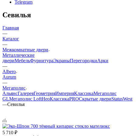
Telegram
Севилья
Главная
—
Каталог
—
Межкомнатные двери
Металлические
двери
Мебель
Фурнитура
Экраны
Перегородки
Арки
—
Albero
Aurum
—
Мегаполис
Альянс
Галерея
Геометрия
Империя
Классика
Мегаполис
GL
Мегаполис Loft
НеоКлассикаPRO
Скрытые двери
Status
West
—
Севилья
5 710
₽