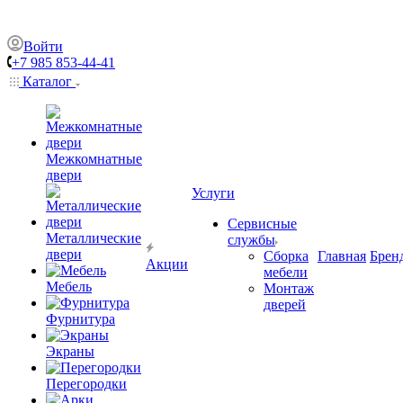
Войти
+7 985 853-44-41
Каталог
Межкомнатные
двери
Услуги
Сервисные
Металлические
службы
двери
Сборка
Главная
Брен
Акции
мебели
Мебель
Монтаж
дверей
Фурнитура
Экраны
Перегородки