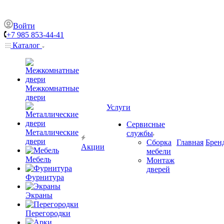
Войти
+7 985 853-44-41
Каталог
Межкомнатные
двери
Услуги
Сервисные
Металлические
службы
двери
Сборка
Главная
Брен
Акции
мебели
Мебель
Монтаж
дверей
Фурнитура
Экраны
Перегородки