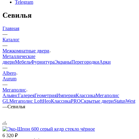
Telegram
Севилья
Главная
—
Каталог
—
Межкомнатные двери
Металлические
двери
Мебель
Фурнитура
Экраны
Перегородки
Арки
—
Albero
Aurum
—
Мегаполис
Альянс
Галерея
Геометрия
Империя
Классика
Мегаполис
GL
Мегаполис Loft
НеоКлассикаPRO
Скрытые двери
Status
West
—
Севилья
6 320
₽