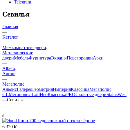
Telegram
Севилья
Главная
—
Каталог
—
Межкомнатные двери
Металлические
двери
Мебель
Фурнитура
Экраны
Перегородки
Арки
—
Albero
Aurum
—
Мегаполис
Альянс
Галерея
Геометрия
Империя
Классика
Мегаполис
GL
Мегаполис Loft
НеоКлассикаPRO
Скрытые двери
Status
West
—
Севилья
6 320
₽