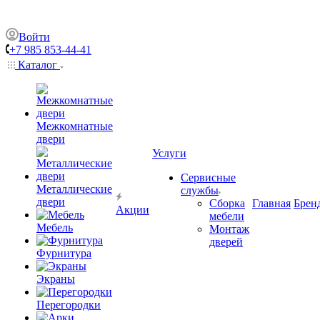
Войти
+7 985 853-44-41
Каталог
Межкомнатные
двери
Услуги
Сервисные
Металлические
службы
двери
Сборка
Главная
Брен
Акции
мебели
Мебель
Монтаж
дверей
Фурнитура
Экраны
Перегородки