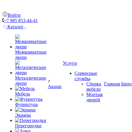
Войти
+7 985 853-44-41
Каталог
Межкомнатные
двери
Услуги
Сервисные
Металлические
службы
двери
Сборка
Главная
Брен
Акции
мебели
Мебель
Монтаж
дверей
Фурнитура
Экраны
Перегородки