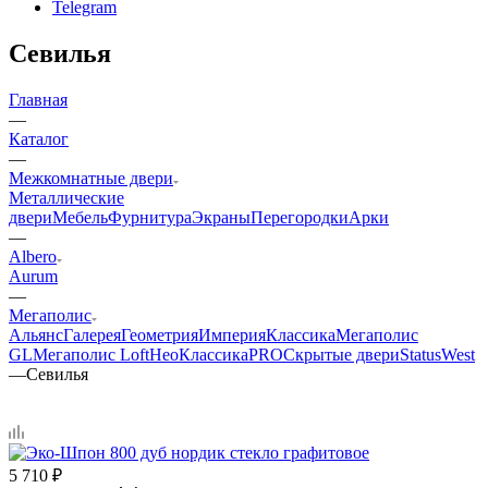
Telegram
Севилья
Главная
—
Каталог
—
Межкомнатные двери
Металлические
двери
Мебель
Фурнитура
Экраны
Перегородки
Арки
—
Albero
Aurum
—
Мегаполис
Альянс
Галерея
Геометрия
Империя
Классика
Мегаполис
GL
Мегаполис Loft
НеоКлассикаPRO
Скрытые двери
Status
West
—
Севилья
5 710
₽