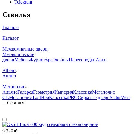
Telegram
Севилья
Главная
—
Каталог
—
Межкомнатные двери
Металлические
двери
Мебель
Фурнитура
Экраны
Перегородки
Арки
—
Albero
Aurum
—
Мегаполис
Альянс
Галерея
Геометрия
Империя
Классика
Мегаполис
GL
Мегаполис Loft
НеоКлассикаPRO
Скрытые двери
Status
West
—
Севилья
6 320
₽