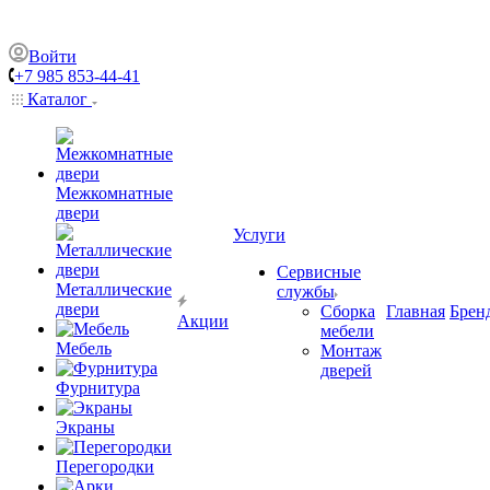
Войти
+7 985 853-44-41
Каталог
Межкомнатные
двери
Услуги
Сервисные
Металлические
службы
двери
Сборка
Главная
Брен
Акции
мебели
Мебель
Монтаж
дверей
Фурнитура
Экраны
Перегородки