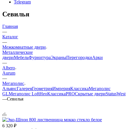
Telegram
Севилья
Главная
—
Каталог
—
Межкомнатные двери
Металлические
двери
Мебель
Фурнитура
Экраны
Перегородки
Арки
—
Albero
Aurum
—
Мегаполис
Альянс
Галерея
Геометрия
Империя
Классика
Мегаполис
GL
Мегаполис Loft
НеоКлассикаPRO
Скрытые двери
Status
West
—
Севилья
6 320
₽