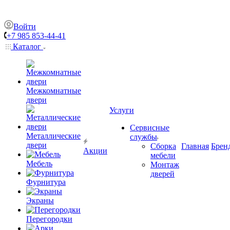
Войти
+7 985 853-44-41
Каталог
Межкомнатные
двери
Услуги
Сервисные
Металлические
службы
двери
Сборка
Главная
Брен
Акции
мебели
Мебель
Монтаж
дверей
Фурнитура
Экраны
Перегородки