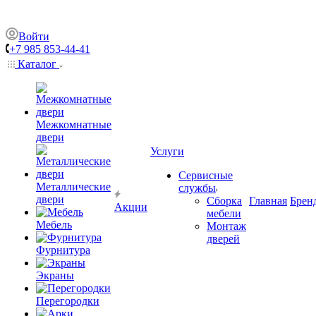
Войти
+7 985 853-44-41
Каталог
Межкомнатные
двери
Услуги
Сервисные
Металлические
службы
двери
Сборка
Главная
Брен
Акции
мебели
Мебель
Монтаж
дверей
Фурнитура
Экраны
Перегородки