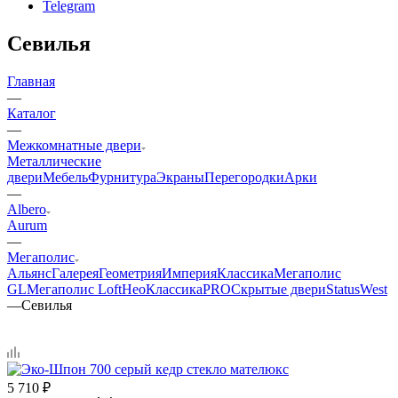
Telegram
Севилья
Главная
—
Каталог
—
Межкомнатные двери
Металлические
двери
Мебель
Фурнитура
Экраны
Перегородки
Арки
—
Albero
Aurum
—
Мегаполис
Альянс
Галерея
Геометрия
Империя
Классика
Мегаполис
GL
Мегаполис Loft
НеоКлассикаPRO
Скрытые двери
Status
West
—
Севилья
5 710
₽