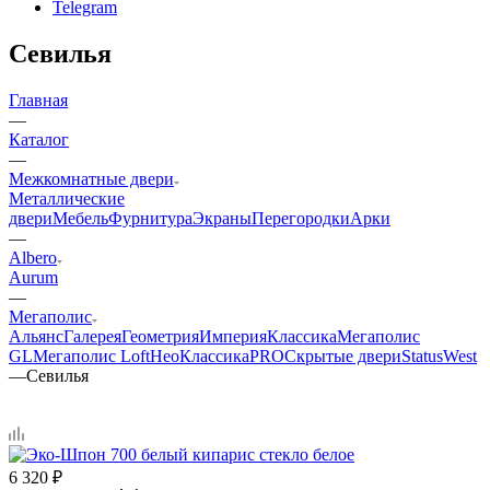
Telegram
Севилья
Главная
—
Каталог
—
Межкомнатные двери
Металлические
двери
Мебель
Фурнитура
Экраны
Перегородки
Арки
—
Albero
Aurum
—
Мегаполис
Альянс
Галерея
Геометрия
Империя
Классика
Мегаполис
GL
Мегаполис Loft
НеоКлассикаPRO
Скрытые двери
Status
West
—
Севилья
6 320
₽