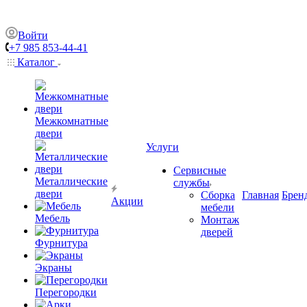
Войти
+7 985 853-44-41
Каталог
Межкомнатные
двери
Услуги
Сервисные
Металлические
службы
двери
Сборка
Главная
Брен
Акции
мебели
Мебель
Монтаж
дверей
Фурнитура
Экраны
Перегородки