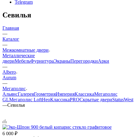
Telegram
Севилья
Главная
—
Каталог
—
Межкомнатные двери
Металлические
двери
Мебель
Фурнитура
Экраны
Перегородки
Арки
—
Albero
Aurum
—
Мегаполис
Альянс
Галерея
Геометрия
Империя
Классика
Мегаполис
GL
Мегаполис Loft
НеоКлассикаPRO
Скрытые двери
Status
West
—
Севилья
6 000
₽