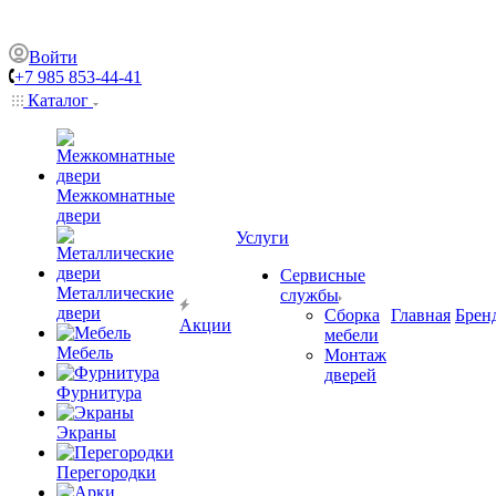
Войти
+7 985 853-44-41
Каталог
Межкомнатные
двери
Услуги
Сервисные
Металлические
службы
двери
Сборка
Главная
Брен
Акции
мебели
Мебель
Монтаж
дверей
Фурнитура
Экраны
Перегородки