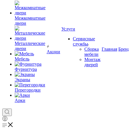
Межкомнатные
двери
Услуги
Сервисные
Металлические
службы
двери
Сборка
Главная
Брен
Акции
мебели
Мебель
Монтаж
дверей
Фурнитура
Экраны
Перегородки
Арки