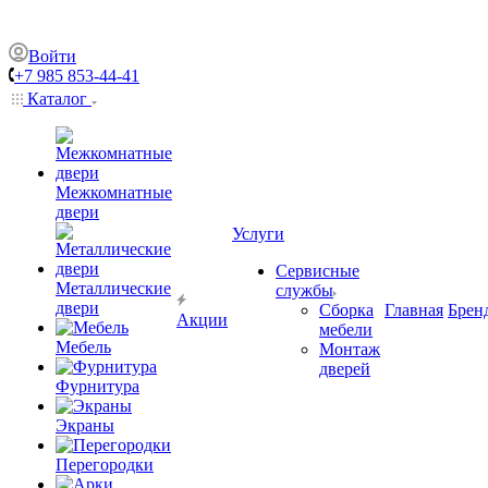
Войти
+7 985 853-44-41
Каталог
Межкомнатные
двери
Услуги
Сервисные
Металлические
службы
двери
Сборка
Главная
Брен
Акции
мебели
Мебель
Монтаж
дверей
Фурнитура
Экраны
Перегородки