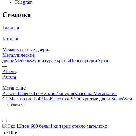
Telegram
Севилья
Главная
—
Каталог
—
Межкомнатные двери
Металлические
двери
Мебель
Фурнитура
Экраны
Перегородки
Арки
—
Albero
Aurum
—
Мегаполис
Альянс
Галерея
Геометрия
Империя
Классика
Мегаполис
GL
Мегаполис Loft
НеоКлассикаPRO
Скрытые двери
Status
West
—
Севилья
5 710
₽