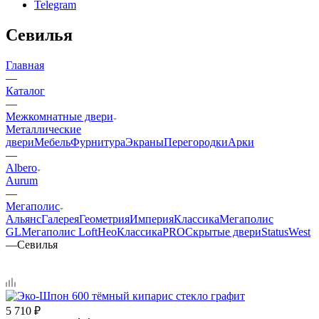
Telegram
Севилья
Главная
—
Каталог
—
Межкомнатные двери
Металлические
двери
Мебель
Фурнитура
Экраны
Перегородки
Арки
—
Albero
Aurum
—
Мегаполис
Альянс
Галерея
Геометрия
Империя
Классика
Мегаполис
GL
Мегаполис Loft
НеоКлассикаPRO
Скрытые двери
Status
West
—
Севилья
5 710
₽