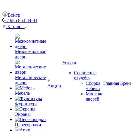
Войти
+7 985 853-44-41
Каталог
Межкомнатные
двери
Услуги
Сервисные
Металлические
службы
двери
Сборка
Главная
Брен
Акции
мебели
Мебель
Монтаж
дверей
Фурнитура
Экраны
Перегородки