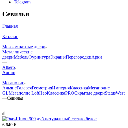
Telegram
Севилья
Главная
—
Каталог
—
Межкомнатные двери
Металлические
двери
Мебель
Фурнитура
Экраны
Перегородки
Арки
—
Albero
Aurum
—
Мегаполис
Альянс
Галерея
Геометрия
Империя
Классика
Мегаполис
GL
Мегаполис Loft
НеоКлассикаPRO
Скрытые двери
Status
West
—
Севилья
6 640
₽