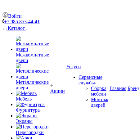
Войти
+7 985 853-44-41
Каталог
Межкомнатные
двери
Услуги
Сервисные
Металлические
службы
двери
Сборка
Главная
Брен
Акции
мебели
Мебель
Монтаж
дверей
Фурнитура
Экраны
Перегородки