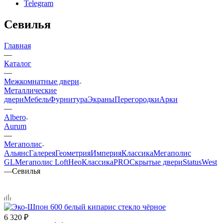
Telegram
Севилья
Главная
—
Каталог
—
Межкомнатные двери
Металлические
двери
Мебель
Фурнитура
Экраны
Перегородки
Арки
—
Albero
Aurum
—
Мегаполис
Альянс
Галерея
Геометрия
Империя
Классика
Мегаполис
GL
Мегаполис Loft
НеоКлассикаPRO
Скрытые двери
Status
West
—
Севилья
6 320
₽