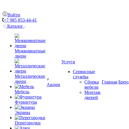
Войти
+7 985 853-44-41
Каталог
Межкомнатные
двери
Услуги
Сервисные
Металлические
службы
двери
Сборка
Главная
Брен
Акции
мебели
Мебель
Монтаж
дверей
Фурнитура
Экраны
Перегородки