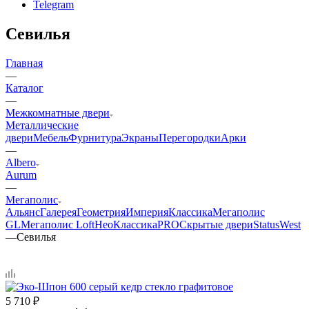
Telegram
Севилья
Главная
—
Каталог
—
Межкомнатные двери
Металлические
двери
Мебель
Фурнитура
Экраны
Перегородки
Арки
—
Albero
Aurum
—
Мегаполис
Альянс
Галерея
Геометрия
Империя
Классика
Мегаполис
GL
Мегаполис Loft
НеоКлассикаPRO
Скрытые двери
Status
West
—
Севилья
5 710
₽