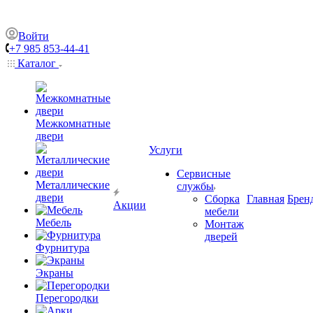
Войти
+7 985 853-44-41
Каталог
Межкомнатные
двери
Услуги
Сервисные
Металлические
службы
двери
Сборка
Главная
Брен
Акции
мебели
Мебель
Монтаж
дверей
Фурнитура
Экраны
Перегородки