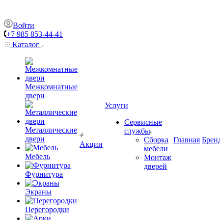
Войти
+7 985 853-44-41
Каталог
Межкомнатные
двери
Услуги
Сервисные
Металлические
службы
двери
Сборка
Главная
Брен
Акции
мебели
Мебель
Монтаж
дверей
Фурнитура
Экраны
Перегородки