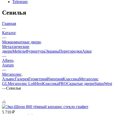
Telegram
Севилья
Главная
—
Каталог
—
Межкомнатные двери
Металлические
двери
Мебель
Фурнитура
Экраны
Перегородки
Арки
—
Albero
Aurum
—
Мегаполис
Альянс
Галерея
Геометрия
Империя
Классика
Мегаполис
GL
Мегаполис Loft
НеоКлассикаPRO
Скрытые двери
Status
West
—
Севилья
5 710
₽