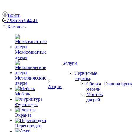
Войти
+7 985 853-44-41
Каталог
Межкомнатные
двери
Услуги
Сервисные
Металлические
службы
двери
Сборка
Главная
Брен
Акции
мебели
Мебель
Монтаж
дверей
Фурнитура
Экраны
Перегородки