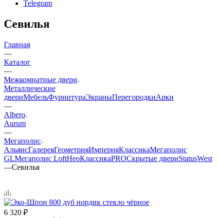
Telegram
Севилья
Главная
—
Каталог
—
Межкомнатные двери
Металлические
двери
Мебель
Фурнитура
Экраны
Перегородки
Арки
—
Albero
Aurum
—
Мегаполис
Альянс
Галерея
Геометрия
Империя
Классика
Мегаполис
GL
Мегаполис Loft
НеоКлассикаPRO
Скрытые двери
Status
West
—
Севилья
6 320
₽